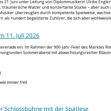
s 21. Juni unter Leitung von Diplommusikerin Ulrike Engle
kas, träumerische Walzer und konzertante Stücke – aber au
Musiker überzeugten durch kompetente Spielweise, wechsel
als hundert begeisterte Zuhörer, die sich aber wohlweisl
 11. Juli 2026
serenade ein. Im Rahmen der 900-Jahr-Feier des Marktes Rim
timmungsvollen Sommerabend mit abwechslungsreicher Blasmu
t
wie immer frei!
r Schlossbühne mit der Spätlese