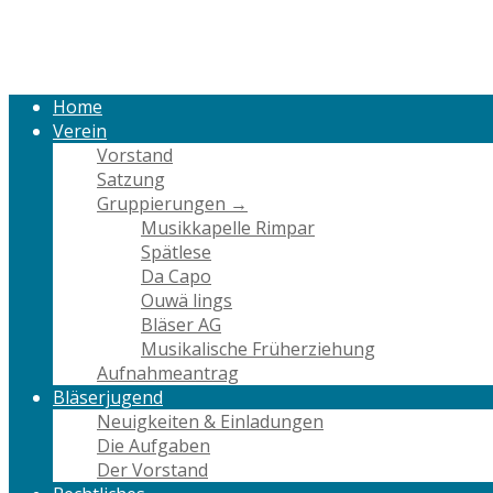
Skip
Home
to
content
Home
Verein
Vorstand
Satzung
Gruppierungen →
Musikkapelle Rimpar
Spätlese
Da Capo
Ouwä lings
Bläser AG
Musikalische Früherziehung
Aufnahmeantrag
Bläserjugend
Neuigkeiten & Einladungen
Die Aufgaben
Der Vorstand